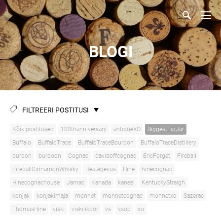
BLOGI
FILTREERI POSTITUSI
Kõik postitused
100thanniversary
antiqueXO
BiggestTipJar
Buffalo
BuffaloTrace
BuffaloTraceBourbon
BuffaloTraceDistillery
burbon
burboon
Cognac
davidoffcognac
EricForget
Fireball
FireballCinnamonWhisky
Heategevus
Hine
hinecognac
Hinecognachouse
Jarnac
Kanada
kaneel
KentuckyStraigh
konjak
konjakimaja
monnet
monnetcognac
monnetxo
Sazerac
ThomasHine
viski
viskiliköör
vs
vsop
xo