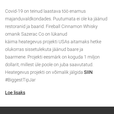
Covid-19 on teinud laastava töö enamus
majanduvaldkondades. Puutumata ei ole ka jäänud
restoranid ja baarid. Fireball Cinnamon Whisky
omanik Sazerac Co on lükanud
käima heategevus projekti USAs aitamaks hetke
olukorras sissetulekuta jäänud baare ja
baarmene. Projekti eesmärk on koguda 1 miljon
dollarit, millest üle poole on juba saavutatud.
Heategevus projekti on võimalik jälgida
SIIN
.
#BiggestTipJar
Loe lisaks