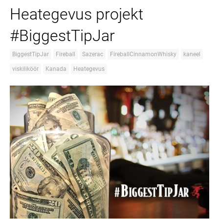
Heategevus projekt
#BiggestTipJar
BiggestTipJar
Fireball
Sazerac
FireballCinnamonWhisky
kaneel
viskiliköör
Kanada
Heategevus