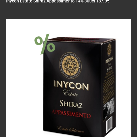
Inycon Estate Shiraz Appassimento 14% 300cl 18.99€