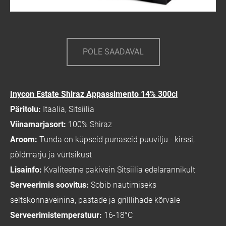
POLE SAADAVAL
Inycon Estate Shiraz Appassimento 14% 300cl
Päritolu:
Itaalia, Sitsiilia
Viinamarjasort:
100% Shiraz
Aroom:
Tunda on küpseid punaseid puuvilju - kirssi,
põldmarju ja vürtsikust
Lisainfo:
Kvaliteetne pakivein Sitsiilia edelarannikult
Serveerimis soovitus:
Sobib nautimiseks
seltskonnaveinina, pastade ja grilllihade kõrvale
Serveerimistemperatuur:
16-18°C