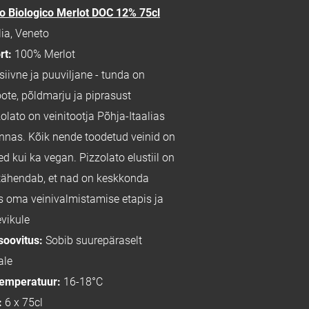
no Biologico Merlot DOC 12% 75cl
lia, Veneto
rt:
100% Merlot
siivne ja puuviljane - tunda on
oote, põldmarju ja piprasust
zolato on veinitootja Põhja-Itaalias
onnas. Kõik nende toodetud veinid on
ed kui ka vegan. Pizzolato elustiil on
 tähendab, et nad on keskkonda
s oma veinivalmistamise etapis ja
vikule
soovitus:
Sobib suurepäraselt
ale
temperatuur:
16-18°C
:
6 x 75cl