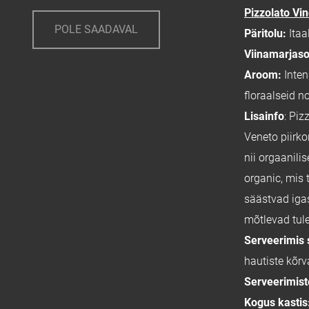
Pizzolato Vi
POLE SAADAVAL
Päritolu:
Itaa
Viinamarjaso
Aroom:
Inten
floraalseid n
Lisainfo
: Piz
Veneto piirk
nii orgaanilis
organic, mis
säästvad iga
mõtlevad tule
Serveerimis 
hautiste kõrv
Serveerimis
Kogus kastis