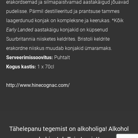
erakordsemad ja silmapaistvamad aastakäigud jõuavad
pudelisse. Pärmil destilleeritud ja prantsuse tammes
laagerdunud konjak on kompleksne ja keerukas. *Kõik
Early Landed
aastakäigu konjakid on küpsenud
Suurbritannia niisketes keldrites. Bristoli keldrite
erakordne niiskus muudab konjakid ümaramaks.
Serveerimissoovitus:
Puhtalt
Kogus kastis:
1 x 70cl
http://www.hinecognac.com/
Tähelepanu tegemist on alkoholiga! Alkohol