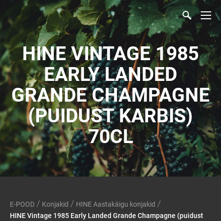
HINE VINTAGE 1985
EARLY LANDED
GRANDE CHAMPAGNE
(PUIDUST KARBIS)
70CL
/
/
/
E-POOD
Konjakid
HINE Aastakäigu konjakid
HINE Vintage 1985 Early Landed Grande Champagne (puidust